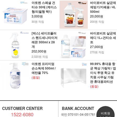
아토렌 스페셜 건
바이로비트 살균제
티슈 30매 (케이스
제빙기/카페용 / 4L
형/리필형 택1)
500ml
3,000원
20,000원
30원 적립
200원 적립
[박스] 세이프플러
바이로비트 살균제
스 핸드세니타이저
메디 1L+건티슈 세
레몬 300ml x 28
트
개
27,000원
202,000원
270원 적립
2,020원 적립
아토렌 프리미엄
99.99% 휴대용 항
손소독제 500ml /
균 책상 가림막 / 접
에탄올 70%
이식 투명 학교 유
치원 사무실 가림
(품절)
판 휴대용파티션
(품절)
CUSTOMER CENTER
BANK ACCOUNT
1522-6080
비회원
국민 070101-04-051761