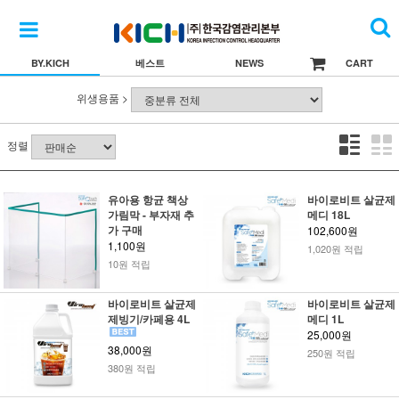
BY.KICH
베스트
NEWS
CART
위생용품 >
정렬
유아용 항균 책상
바이로비트 살균제
가림막 - 부자재 추
메디 18L
가 구매
102,600원
1,100원
1,020원 적립
10원 적립
바이로비트 살균제
바이로비트 살균제
제빙기/카페용 4L
메디 1L
25,000원
38,000원
250원 적립
380원 적립