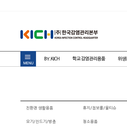
BY.KICH
학교 감염관리용품
위생
MENU
친환경 생활용품
휴지/점보롤/물티슈
모기/진드기/방충
청소용품