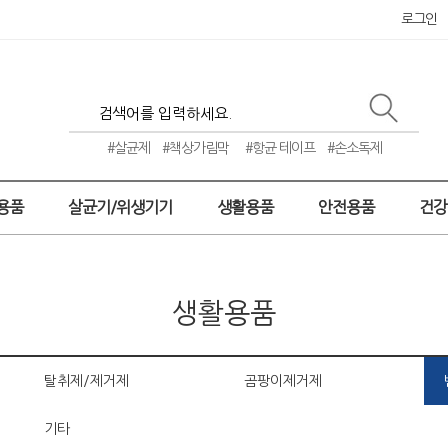
로그인
#살균제
#책상가림막
#항균 테이프
#손소독제
용품
살균기/위생기기
생활용품
안전용품
건
생활용품
탈취제/제거제
곰팡이제거제
기타