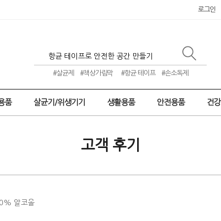
로그인
#살균제
#책상가림막
#항균 테이프
#손소독제
용품
살균기/위생기기
생활용품
안전용품
건
고객 후기
80% 알코올