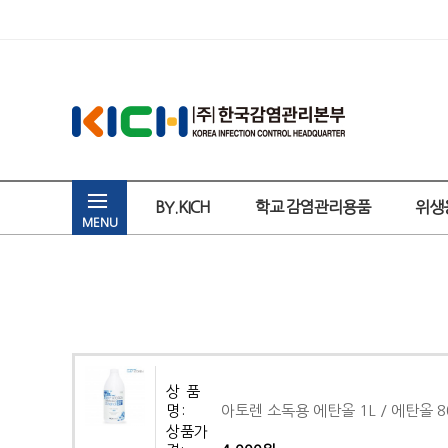
BY.KICH
학교 감염관리용품
위생
MENU
상 품
명:
아토렌 소독용 에탄올 1L / 에탄올 
상품가