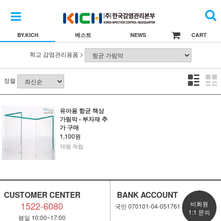
BY.KICH
베스트
NEWS
CART
학교 감염관리용품 >
정렬
유아용 항균 책상
가림막 - 부자재 추
가 구매
1,100원
10원 적립
CUSTOMER CENTER
BANK ACCOUNT
1522-6080
비회원
국민 070101-04-051761
1:1 문의
평일 10:00~17:00