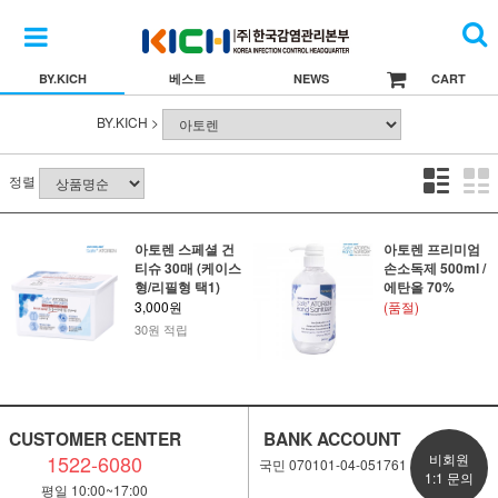
BY.KICH
베스트
NEWS
CART
BY.KICH >
정렬
아토렌 스페셜 건
아토렌 프리미엄
티슈 30매 (케이스
손소독제 500ml /
형/리필형 택1)
에탄올 70%
3,000원
(품절)
30원 적립
CUSTOMER CENTER
BANK ACCOUNT
1522-6080
비회원
국민 070101-04-051761
1:1 문의
평일 10:00~17:00