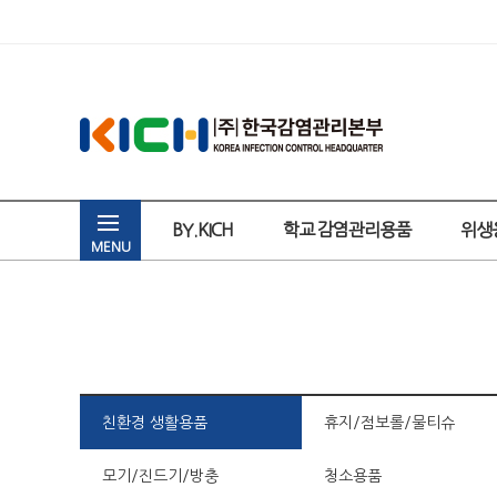
BY.KICH
학교 감염관리용품
위생
MENU
친환경 생활용품
휴지/점보롤/물티슈
모기/진드기/방충
청소용품