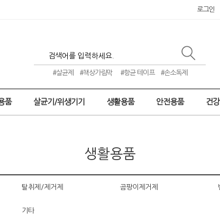
로그인
#살균제
#책상가림막
#항균 테이프
#손소독제
용품
살균기/위생기기
생활용품
안전용품
건
생활용품
탈취제/제거제
곰팡이제거제
기타