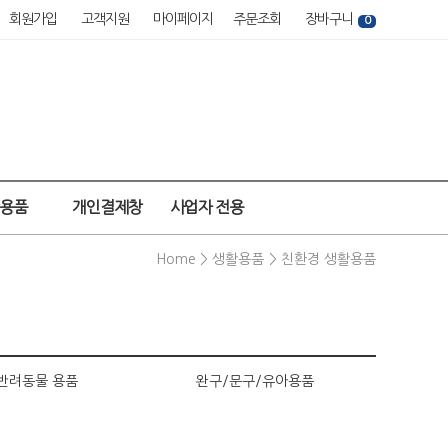
회원가입
고객지원
마이페이지
주문조회
장바구니
0
강용품
개인결제창
사업자 전용
Home >
생활용품
>
친환경 생활용품
반려동물 용품
완구/문구/유아용품