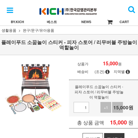
BY.KICH
베스트
NEWS
CART
생활용품
완구/문구/유아용품
플레이푸드 소꿉놀이 스티커 - 피자 스토어 / 리무버블 주방놀이
역할놀이
15,000
상품가
원
배송비
(조건)
지역별
플레이푸드 소꿉놀이 스티커 -
피자 스토어 / 리무버블 주방놀
이 역할놀이
15,000
원
+1
-1
15,000
원
총 상품 금액