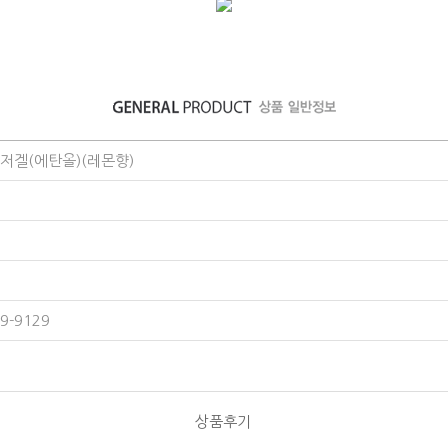
겔(에탄올)(레몬향)
-9129
상품후기