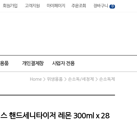
회원가입
고객지원
마이페이지
주문조회
장바구니
0
강용품
개인결제창
사업자 전용
Home >
위생용품
>
손소독/세정제
>
손소독제
스 핸드세니타이저 레몬 300ml x 28