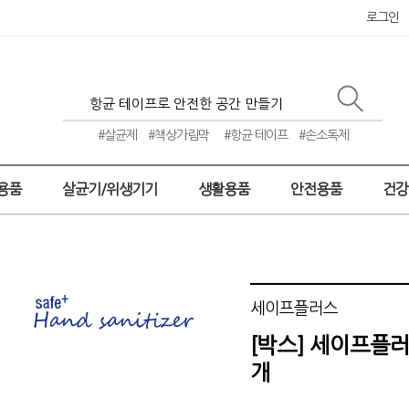
로그인
#살균제
#책상가림막
#항균 테이프
#손소독제
용품
살균기/위생기기
생활용품
안전용품
건
세이프플러스
[박스] 세이프플러
개