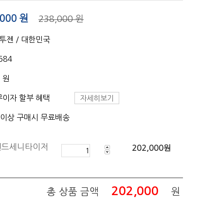
,000
원
238,000 원
나투젠 / 대한민국
584
0 원
무이자 할부 혜택
자세히보기
 이상 구매시 무료배송
 핸드세니타이저
202,000
원
202,000
총 상품 금액
원