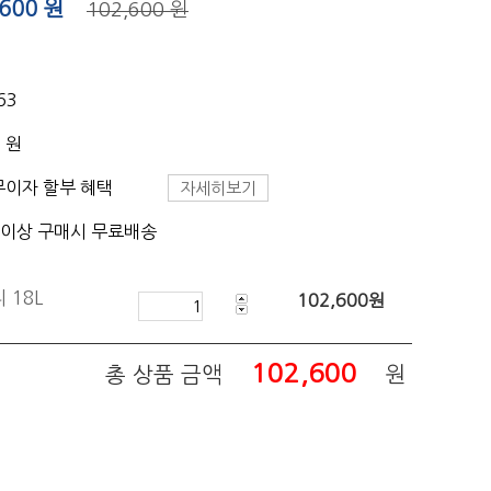
,600
원
102,600 원
63
0 원
무이자 할부 혜택
자세히보기
 이상 구매시 무료배송
 18L
102,600
원
102,600
총 상품 금액
원