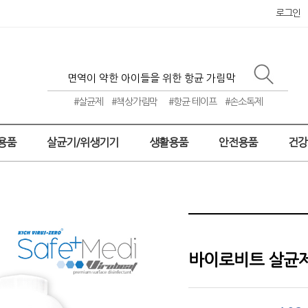
로그인
#살균제
#책상가림막
#항균 테이프
#손소독제
용품
살균기/위생기기
생활용품
안전용품
건
바이로비트 살균제 