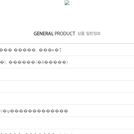
�� �����, ���̷κ�Ʈ
(�Ϲݹ�ü��), ������(�й�����)
��)�ѱ�������������