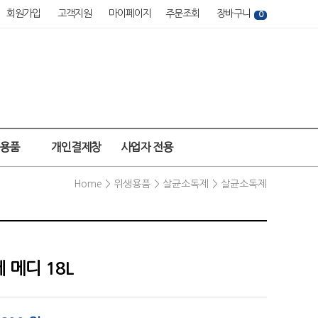
회원가입
고객지원
마이페이지
주문조회
장바구니
0
강용품
개인결제창
사업자 전용
Home >
위생용품
>
살균소독제
>
살균소독제
메디 18L